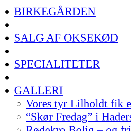
BIRKEGÅRDEN
SALG AF OKSEKØD
SPECIALITETER
GALLERI
Vores tyr Lilholdt fik 
“Skør Fredag” i Hader
Rødekro Bolig – og fr