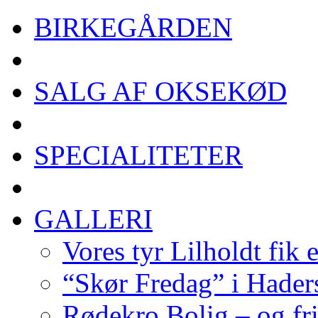
BIRKEGÅRDEN
SALG AF OKSEKØD
SPECIALITETER
GALLERI
Vores tyr Lilholdt fik 
“Skør Fredag” i Hader
Rødekro Bolig – og fr