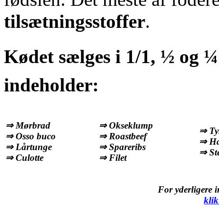
tilsætningsstoffer
.
Kødet sælges i 1/1, ½ og 
indeholder:
⇒ Mørbrad
⇒ Okseklump
⇒ Tyk
⇒ Osso buco
⇒ Roastbeef
⇒ Ha
⇒ Lårtunge
⇒ Spareribs
⇒ St
⇒ Culotte
⇒ Filet
For yderligere 
klik